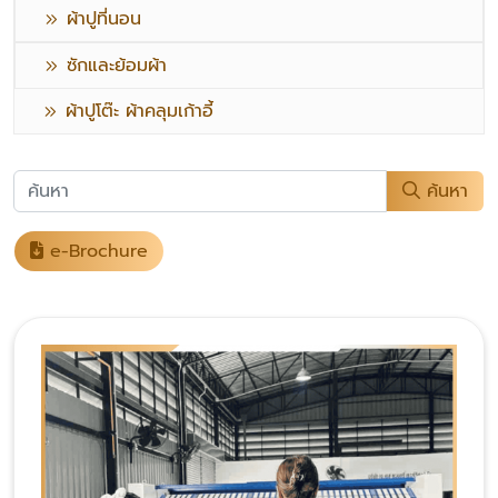
ผ้าปูที่นอน
ซักและย้อมผ้า
ผ้าปูโต๊ะ ผ้าคลุมเก้าอี้
ค้นหา
e-Brochure