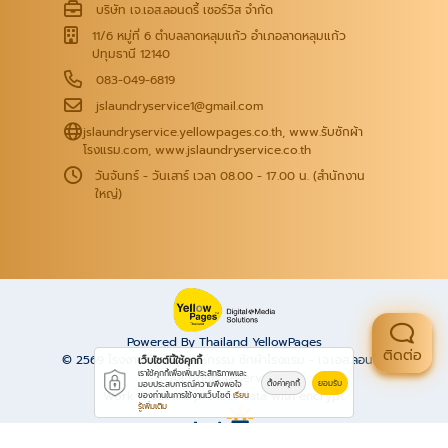
บริษัท เจ.เอส.ลอนดรี้ เซอร์วิส จำกัด
11/6 หมู่ที่ 6 ตำบลลาดหลุมแก้ว อำเภอลาดหลุมแก้ว
ปทุมธานี 12140
083-049-6819
jslaundryservice1@gmail.com
jslaundryservice.yellowpages.co.th
,
www.รับซักผ้า
โรงแรม.com
,
www.jslaundryservice.co.th
วันจันทร์ - วันเสาร์ เวลา 08.00 - 17.00 น. (สำนักงาน
ใหญ่)
Powered By Thailand YellowPages
ติดต่อ
© 2569
โรงงานซักผ้าอุตสาหกรรม ซักผ้าโรงแรม - เจ.เอส.ลอนดรี้
เว็บไซต์นี้ใช้คุกกี้
เราใช้คุกกี้เพื่อเพิ่มประสิทธิภาพและ
All rights reserved.
ตั้งค่าคุกกี้
ยอมรับ
มอบประสบการณ์ความพึงพอใจ
Work is secure protect data with encrypt.
ของท่านในการใช้งานเว็บไซต์
เรียน
รู้เพิ่มเติม