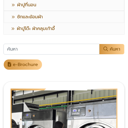
ผ้าปูที่นอน
ซักและย้อมผ้า
ผ้าปูโต๊ะ ผ้าคลุมเก้าอี้
ค้นหา
e-Brochure