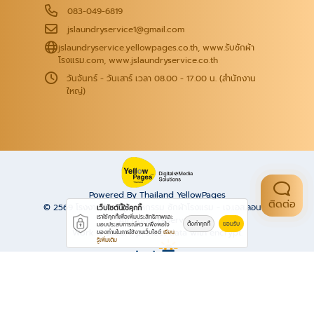
083-049-6819
jslaundryservice1@gmail.com
jslaundryservice.yellowpages.co.th
,
www.รับซักผ้า
โรงแรม.com
,
www.jslaundryservice.co.th
วันจันทร์ - วันเสาร์ เวลา 08.00 - 17.00 น. (สำนักงาน
ใหญ่)
Powered By Thailand YellowPages
ติดต่อ
© 2569
โรงงานซักผ้าอุตสาหกรรม ซักผ้าโรงแรม - เจ.เอส.ลอนดรี้
เว็บไซต์นี้ใช้คุกกี้
เราใช้คุกกี้เพื่อเพิ่มประสิทธิภาพและ
All rights reserved.
ตั้งค่าคุกกี้
ยอมรับ
มอบประสบการณ์ความพึงพอใจ
Work is secure protect data with encrypt.
ของท่านในการใช้งานเว็บไซต์
เรียน
รู้เพิ่มเติม